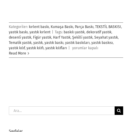
Kategoriler:
kırlent baskı
,
Kumaşa Baskı
,
Parça Baskı
,
TEKSTİL BASKISI
,
yastık baskı
,
yastık kırlent
|
Tags:
baskılı yastık
,
dekoratif yastık
,
desenli yastık
,
Figür yastık
,
Harf Yastık
,
Şekilli yastık
,
Seyahat yastık
,
Tematik yastık
,
yastık
,
yastık baskı
,
yastık baskıları
,
yastık baskısı
,
Yastık
yastık kılıf
,
yastık kılıfı
,
yastık kılıfları
|
yorumlar kapalı
için
Read More
Ara:
Sayfalar