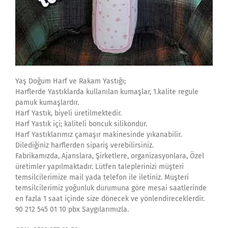
Yaş Doğum Harf ve Rakam Yastığı;
Harflerde Yastıklarda kullanılan kumaşlar, 1.kalite regule
pamuk kumaşlardır.
Harf Yastık, biyeli üretilmektedir.
Harf Yastık içi; kaliteli boncuk silikondur.
Harf Yastıklarımız çamaşır makinesinde yıkanabilir.
Dilediğiniz harflerden sipariş verebilirsiniz.
Fabrikamızda, Ajanslara, Şirketlere, organizasyonlara, Özel
üretimler yapılmaktadır. Lütfen taleplerinizi müşteri
temsilcilerimize mail yada telefon ile iletiniz. Müşteri
temsilcilerimiz yoğunluk durumuna göre mesai saatlerinde
en fazla 1 saat içinde size dönecek ve yönlendireceklerdir.
90 212 545 01 10 pbx Saygılarımızla.