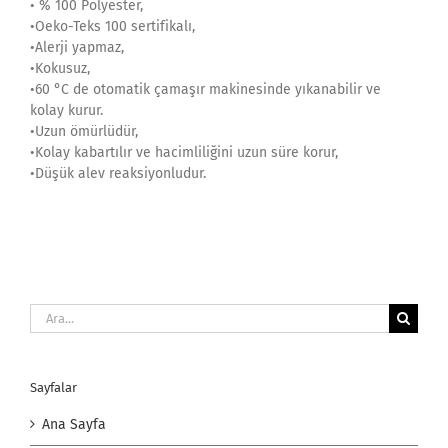
• % 100 Polyester,
•Oeko-Teks 100 sertifikalı,
•Alerji yapmaz,
•Kokusuz,
•60 °C de otomatik çamaşır makinesinde yıkanabilir ve
kolay kurur.
•Uzun ömürlüdür,
•Kolay kabartılır ve hacimliliğini uzun süre korur,
•Düşük alev reaksiyonludur.
Ara:
Sayfalar
Ana Sayfa