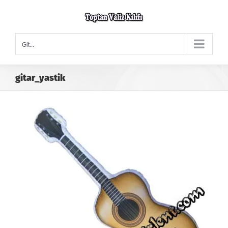
Skip
to
content
Git...
gitar_yastik