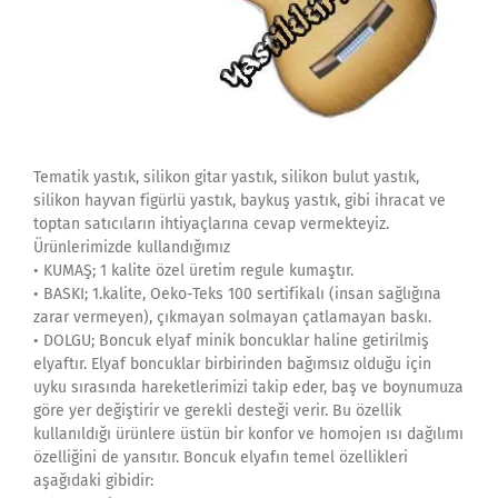
Tematik yastık, silikon gitar yastık, silikon bulut yastık,
silikon hayvan figürlü yastık, baykuş yastık, gibi ihracat ve
toptan satıcıların ihtiyaçlarına cevap vermekteyiz.
Ürünlerimizde kullandığımız
• KUMAŞ; 1 kalite özel üretim regule kumaştır.
• BASKI; 1.kalite, Oeko-Teks 100 sertifikalı (insan sağlığına
zarar vermeyen), çıkmayan solmayan çatlamayan baskı.
• DOLGU; Boncuk elyaf minik boncuklar haline getirilmiş
elyaftır. Elyaf boncuklar birbirinden bağımsız olduğu için
uyku sırasında hareketlerimizi takip eder, baş ve boynumuza
göre yer değiştirir ve gerekli desteği verir. Bu özellik
kullanıldığı ürünlere üstün bir konfor ve homojen ısı dağılımı
özelliğini de yansıtır. Boncuk elyafın temel özellikleri
aşağıdaki gibidir: