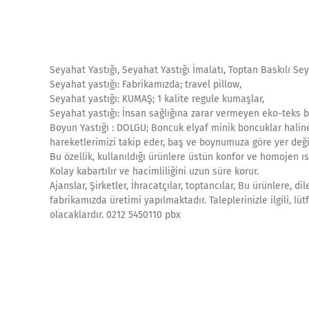
Seyahat Yastığı, Seyahat Yastığı İmalatı, Toptan Baskılı Sey
Seyahat yastığı: Fabrikamızda; travel pillow,
Seyahat yastığı: KUMAŞ; 1 kalite regule kumaşlar,
Seyahat yastığı: İnsan sağlığına zarar vermeyen eko-teks be
Boyun Yastığı : DOLGU; Boncuk elyaf minik boncuklar haline 
hareketlerimizi takip eder, baş ve boynumuza göre yer değişt
Bu özellik, kullanıldığı ürünlere üstün konfor ve homojen ısı 
Kolay kabartılır ve hacimliliğini uzun süre korur.
Ajanslar, Şirketler, İhracatçılar, toptancılar, Bu ürünlere, d
fabrikamızda üretimi yapılmaktadır. Taleplerinizle ilgili, lü
olacaklardır. 0212 5450110 pbx