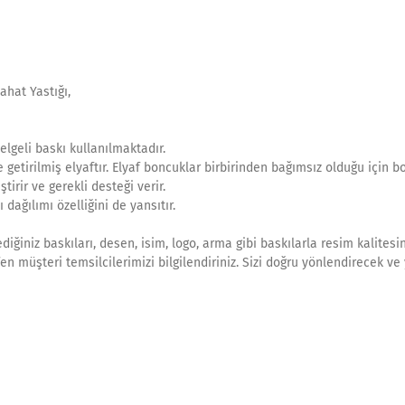
ahat Yastığı,
lgeli baskı kullanılmaktadır.
getirilmiş elyaftır. Elyaf boncuklar birbirinden bağımsız olduğu için b
irir ve gerekli desteği verir.
dağılımı özelliğini de yansıtır.
ilediğiniz baskıları, desen, isim, logo, arma gibi baskılarla resim kalites
tfen müşteri temsilcilerimizi bilgilendiriniz. Sizi doğru yönlendirecek ve