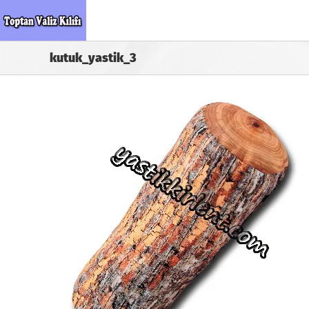
Skip
to
content
kutuk_yastik_3