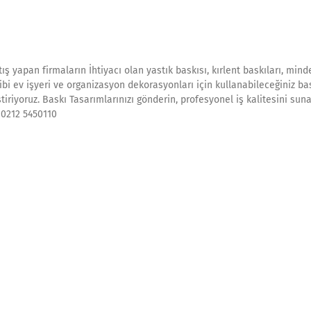
ş yapan firmaların İhtiyacı olan yastık baskısı, kırlent baskıları, mind
bi ev işyeri ve organizasyon dekorasyonları için kullanabileceğiniz bas
ştiriyoruz. Baskı Tasarımlarınızı gönderin, profesyonel iş kalitesini sun
. 0212 5450110