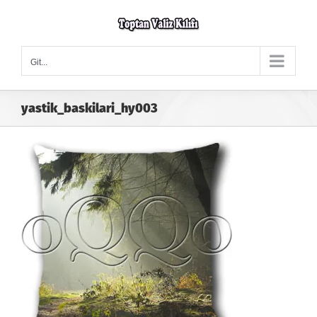
Skip
to
content
Git...
yastik_baskilari_hy003