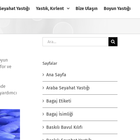
Seyahat Yastığı
Yastık, Kırlent
Bize Ulaşın
Boyun Yastığı
Ara:
oyun
Sayfalar
for ve
Ana Sayfa
inde
Araba Seyahat Yastığı
 yardımcı
Bagaj Etiketi
Bagaj İsimliği
Baskılı Bavul Kılıfı