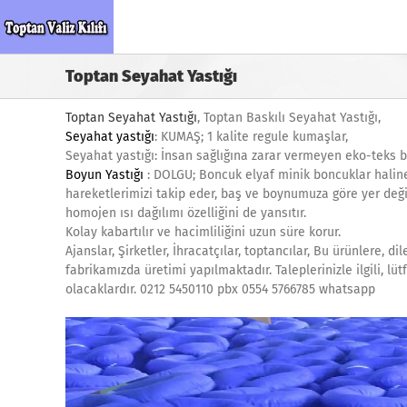
Skip
to
content
Toptan Seyahat Yastığı
Toptan Seyahat Yastığı
, Toptan Baskılı Seyahat Yastığı,
Seyahat yastığı
: KUMAŞ; 1 kalite regule kumaşlar,
Seyahat yastığı: İnsan sağlığına zarar vermeyen eko-teks be
Boyun Yastığı
: DOLGU; Boncuk elyaf minik boncuklar haline 
hareketlerimizi takip eder, baş ve boynumuza göre yer değişt
homojen ısı dağılımı özelliğini de yansıtır.
Kolay kabartılır ve hacimliliğini uzun süre korur.
Ajanslar, Şirketler, İhracatçılar, toptancılar, Bu ürünlere, d
fabrikamızda üretimi yapılmaktadır. Taleplerinizle ilgili, lü
olacaklardır. 0212 5450110 pbx 0554 5766785 whatsapp