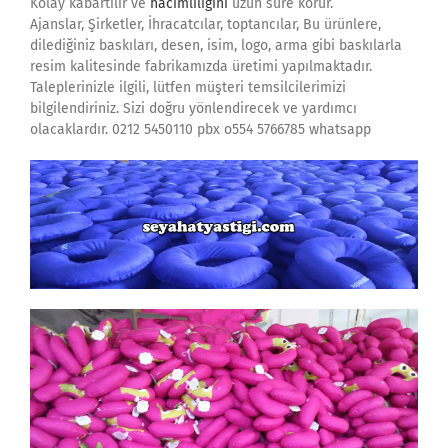
Kolay kabartılır ve
hacimliliğini
uzun süre korur.
Ajanslar, Şirketler, İhracatcılar, toptancılar, Bu ürünlere,
dilediğiniz baskıları, desen, isim, logo, arma gibi baskılarla
resim kalitesinde fabrikamızda üretimi yapılmaktadır.
Taleplerinizle ilgili, lütfen müşteri temsilcilerimizi
bilgilendiriniz. Sizi doğru yönlendirecek ve yardımcı
olacaklardır. 0212 5450110 pbx o554 5766785 whatsapp