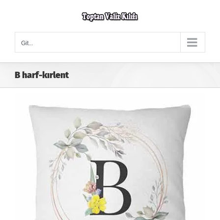
Skip
to
content
Git...
B harf-kırlent