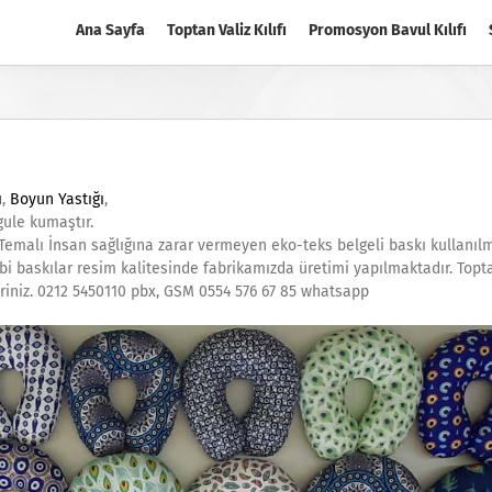
Ana Sayfa
Toptan Valiz Kılıfı
Promosyon Bavul Kılıfı
ı
,
Boyun Yastığı
,
gule kumaştır.
 Temalı İnsan sağlığına zarar vermeyen eko-teks belgeli baskı kullanılm
gibi baskılar resim kalitesinde fabrikamızda üretimi yapılmaktadır. Topt
ndiriniz. 0212 5450110 pbx, GSM 0554 576 67 85 whatsapp