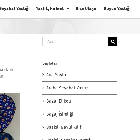
Seyahat Yastığı
Yastık, Kırlent
Bize Ulaşın
Boyun Yastığı
Ara:
Sayfalar
aktadır.
Ana Sayfa
an
Araba Seyahat Yastığı
Bagaj Etiketi
Bagaj İsimliği
Baskılı Bavul Kılıfı