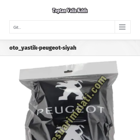
Skip
to
content
Git...
oto_yastik-peugeot-siyah