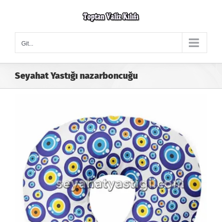
Skip
to
content
Git...
Seyahat Yastığı nazarboncuğu