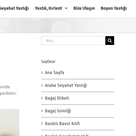
Seyahat Yastığı
Yastık, Kırlent
Bize Ulaşın
Boyun Yastığı
Ara:
Sayfalar
Ana Sayfa
Araba Seyahat Yastığı
esinde
 yardımcı
Bagaj Etiketi
Bagaj İsimliği
Baskılı Bavul Kılıfı