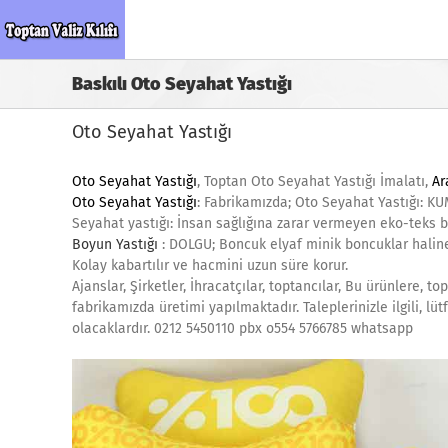
Skip
to
content
Baskılı Oto Seyahat Yastığı
Oto Seyahat Yastığı
Oto Seyahat Yastığı
, Toptan Oto Seyahat Yastığı İmalatı,
Ar
Oto Seyahat Yastığı
: Fabrikamızda; Oto Seyahat Yastığı: KU
Seyahat yastığı: İnsan sağlığına zarar vermeyen eko-teks be
Boyun Yastığı
: DOLGU; Boncuk elyaf minik boncuklar haline 
Kolay kabartılır ve hacmini uzun süre korur.
Ajanslar, Şirketler, İhracatçılar, toptancılar, Bu ürünlere, t
fabrikamızda üretimi yapılmaktadır. Taleplerinizle ilgili, lü
olacaklardır. 0212 5450110 pbx o554 5766785 whatsapp