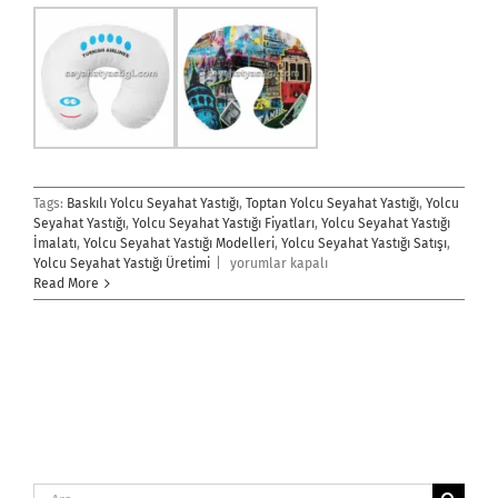
Tags:
Baskılı Yolcu Seyahat Yastığı
,
Toptan Yolcu Seyahat Yastığı
,
Yolcu
Seyahat Yastığı
,
Yolcu Seyahat Yastığı Fiyatları
,
Yolcu Seyahat Yastığı
İmalatı
,
Yolcu Seyahat Yastığı Modelleri
,
Yolcu Seyahat Yastığı Satışı
,
Yolcu
Yolcu Seyahat Yastığı Üretimi
|
yorumlar kapalı
Seyahat
Read More
Yastığı
için
Ara: