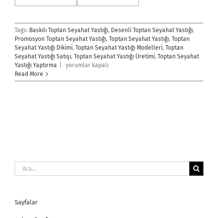
Tags:
Baskılı Toptan Seyahat Yastığı
,
Desenli Toptan Seyahat Yastığı
,
Promosyon Toptan Seyahat Yastığı
,
Toptan Seyahat Yastığı
,
Toptan
Seyahat Yastığı Dikimi
,
Toptan Seyahat Yastığı Modelleri
,
Toptan
Seyahat Yastığı Satışı
,
Toptan Seyahat Yastığı Üretimi
,
Toptan Seyahat
Toptan
Yastığı Yaptırma
|
yorumlar kapalı
Seyahat
Read More
Yastığı
için
Ara:
Sayfalar