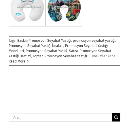
Tags:
Baskılı Promosyon Seyahat Yastığı
,
promosyon seyahat yastığı
,
Promosyon Seyahat Yastığı İmalatı
,
Promosyon Seyahat Yastığı
Modelleri
,
Promosyon Seyahat Yastığı Satışı
,
Promosyon Seyahat
Promosyon
Yastığı Üretimi
,
Toptan Promosyon Seyahat Yastığı
|
yorumlar kapalı
Seyahat
Read More
Yastığı
için
Ara: