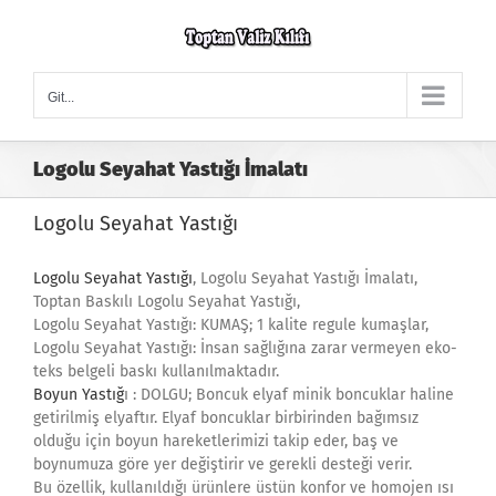
Skip
to
content
Git...
Logolu Seyahat Yastığı İmalatı
Logolu Seyahat Yastığı
Logolu Seyahat Yastığı
, Logolu Seyahat Yastığı İmalatı,
Toptan Baskılı Logolu Seyahat Yastığı,
Logolu Seyahat Yastığı: KUMAŞ; 1 kalite regule kumaşlar,
Logolu Seyahat Yastığı: İnsan sağlığına zarar vermeyen eko-
teks belgeli baskı kullanılmaktadır.
Boyun Yastığ
ı : DOLGU; Boncuk elyaf minik boncuklar haline
getirilmiş elyaftır. Elyaf boncuklar birbirinden bağımsız
olduğu için boyun hareketlerimizi takip eder, baş ve
boynumuza göre yer değiştirir ve gerekli desteği verir.
Bu özellik, kullanıldığı ürünlere üstün konfor ve homojen ısı