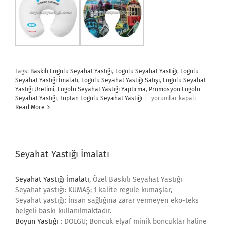
Tags:
Baskılı Logolu Seyahat Yastığı
,
Logolu Seyahat Yastığı
,
Logolu
Seyahat Yastığı İmalatı
,
Logolu Seyahat Yastığı Satışı
,
Logolu Seyahat
Yastığı Üretimi
,
Logolu Seyahat Yastığı Yaptırma
,
Promosyon Logolu
Logolu
Seyahat Yastığı
,
Toptan Logolu Seyahat Yastığı
|
yorumlar kapalı
Seyahat
Read More
Yastığı
için
Seyahat Yastığı İmalatı
Seyahat Yastığı İmalatı
, Özel Baskılı Seyahat Yastığı
Seyahat yastığı: KUMAŞ; 1 kalite regule kumaşlar,
Seyahat yastığı: İnsan sağlığına zarar vermeyen eko-teks
belgeli baskı kullanılmaktadır.
Boyun Yastığı
: DOLGU; Boncuk elyaf minik boncuklar haline