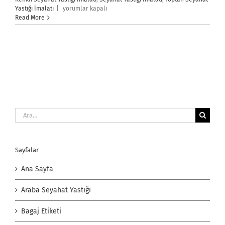
Seyahat
Yastığı İmalatı
|
yorumlar kapalı
Yastığı
Read More
İmalatı
için
Ara:
Sayfalar
Ana Sayfa
Araba Seyahat Yastığı
Bagaj Etiketi