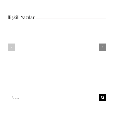
İlişkili Yazılar
Bebek
Hayvan
Anı
Resimli
Örtüsü
Yastık
Ara: