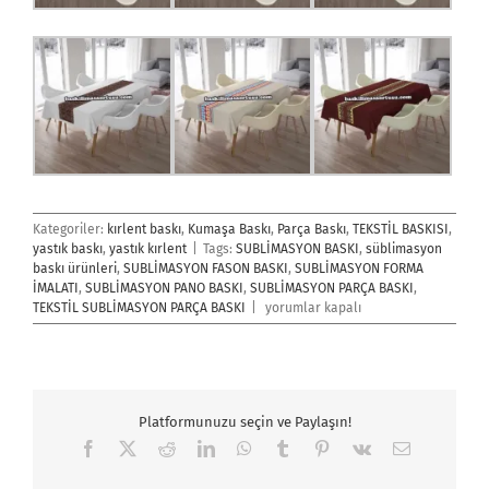
Kategoriler:
kırlent baskı
,
Kumaşa Baskı
,
Parça Baskı
,
TEKSTİL BASKISI
,
yastık baskı
,
yastık kırlent
|
Tags:
SUBLİMASYON BASKI
,
süblimasyon
baskı ürünleri
,
SUBLİMASYON FASON BASKI
,
SUBLİMASYON FORMA
İMALATI
,
SUBLİMASYON PANO BASKI
,
SUBLİMASYON PARÇA BASKI
,
Sublimasyon
TEKSTİL SUBLİMASYON PARÇA BASKI
|
yorumlar kapalı
Parça
Baskı
İmalatı
için
Platformunuzu seçin ve Paylaşın!
Facebook
X
Reddit
LinkedIn
WhatsApp
Tumblr
Pinterest
Vk
E-
posta