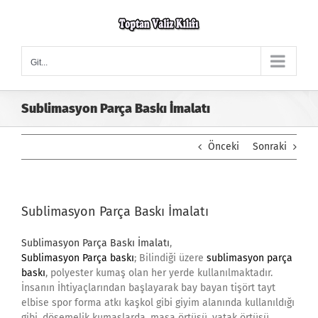
Skip
to
content
Git...
Sublimasyon Parça Baskı İmalatı
Önceki
Sonraki
Sublimasyon Parça Baskı İmalatı
Sublimasyon Parça Baskı İmalatı
,
Sublimasyon Parça baskı
; Bilindiği üzere
sublimasyon parça
baskı
, polyester kumaş olan her yerde kullanılmaktadır.
İnsanın İhtiyaçlarından başlayarak bay bayan tişört tayt
elbise spor forma atkı kaşkol gibi giyim alanında kullanıldığı
gibi, döşemelik kumaşlarda, masa örtüsü, yatak örtüsü,