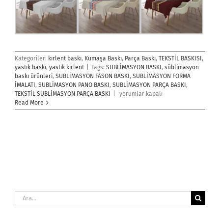
Kategoriler:
kırlent baskı
,
Kumaşa Baskı
,
Parça Baskı
,
TEKSTİL BASKISI
,
yastık baskı
,
yastık kırlent
|
Tags:
SUBLİMASYON BASKI
,
süblimasyon
baskı ürünleri
,
SUBLİMASYON FASON BASKI
,
SUBLİMASYON FORMA
İMALATI
,
SUBLİMASYON PANO BASKI
,
SUBLİMASYON PARÇA BASKI
,
Sublimasyon
TEKSTİL SUBLİMASYON PARÇA BASKI
|
yorumlar kapalı
Parça
Read More
Baskı
İmalatı
için
Ara: