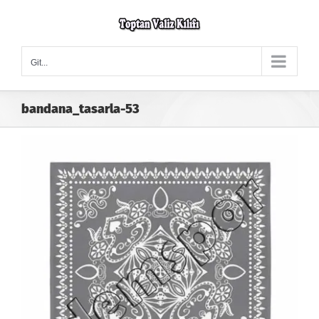
Skip
to
content
Git...
bandana_tasarla-53