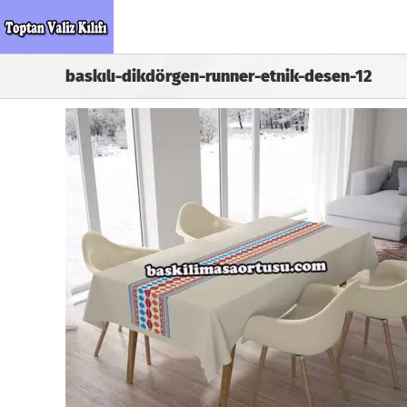
Skip
to
content
baskılı-dikdörgen-runner-etnik-desen-12