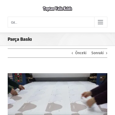
Skip
to
content
Git...
Parça Baskı
Önceki
Sonraki