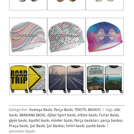
Kategoriler:
Kumaşa Baskı
,
Parça Baskı
,
TEKSTİL BASKISI
|
Tags:
atkı
baskı
,
BANDANA BASKI
,
dijital tişört baskı
,
elbise baskı
,
Furlar Baskı
,
giyim baskı
,
kıyafet baskı
,
minder baskı
,
Parça baskıları
,
parça baskısı
,
Parça
Praça baskı
,
Şal Baskı
,
Şal Baskısı
,
tshirt baski
,
yastık baskı
|
Baskı
yorumlar kapalı