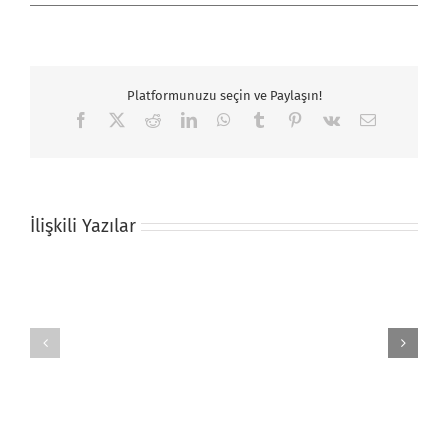
için
Platformunuzu seçin ve Paylaşın!
Facebook
X
Reddit
LinkedIn
WhatsApp
Tumblr
Pinterest
Vk
E-
posta
İlişkili Yazılar
Bebek
Hayvan
Anı
Resimli
Örtüsü
Yastık