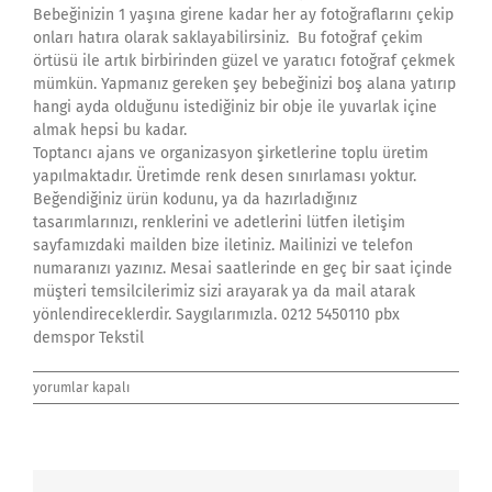
Bebeğinizin 1 yaşına girene kadar her ay fotoğraflarını çekip
onları hatıra olarak saklayabilirsiniz. Bu fotoğraf çekim
örtüsü ile artık birbirinden güzel ve yaratıcı fotoğraf çekmek
mümkün. Yapmanız gereken şey bebeğinizi boş alana yatırıp
hangi ayda olduğunu istediğiniz bir obje ile yuvarlak içine
almak hepsi bu kadar.
Toptancı ajans ve organizasyon şirketlerine toplu üretim
yapılmaktadır. Üretimde renk desen sınırlaması yoktur.
Beğendiğiniz ürün kodunu, ya da hazırladığınız
tasarımlarınızı, renklerini ve adetlerini lütfen iletişim
sayfamızdaki mailden bize iletiniz. Mailinizi ve telefon
numaranızı yazınız. Mesai saatlerinde en geç bir saat içinde
müşteri temsilcilerimiz sizi arayarak ya da mail atarak
yönlendireceklerdir. Saygılarımızla. 0212 5450110 pbx
demspor Tekstil
Anı
yorumlar kapalı
Örtüsü
Battaniye-
9
için