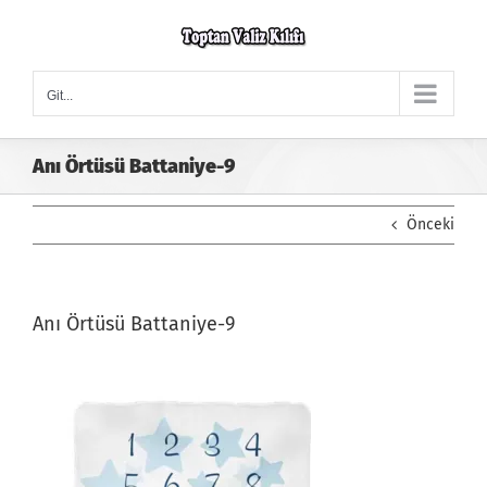
Skip
to
content
Git...
Anı Örtüsü Battaniye-9
Önceki
Anı Örtüsü Battaniye-9