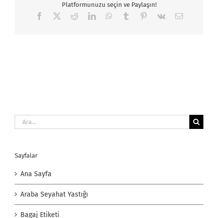
Platformunuzu seçin ve Paylaşın!
Facebook
X
Reddit
LinkedIn
WhatsApp
Tumblr
Pinterest
Vk
E-
posta
Ara:
Sayfalar
Ana Sayfa
Araba Seyahat Yastığı
Bagaj Etiketi