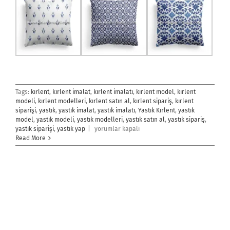
Tags:
kırlent
,
kırlent imalat
,
kırlent imalatı
,
kırlent model
,
kırlent
modeli
,
kırlent modelleri
,
kırlent satın al
,
kırlent sipariş
,
kırlent
siparişi
,
yastık
,
yastık imalat
,
yastık imalatı
,
Yastık Kırlent
,
yastık
model
,
yastık modeli
,
yastık modelleri
,
yastık satın al
,
yastık sipariş
,
Yastık,
yastık siparişi
,
yastık yap
|
yorumlar kapalı
Kırlent
Read More
için