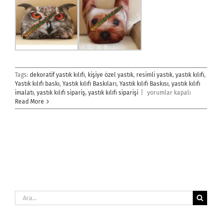
Tags:
dekoratif yastık kılıfı
,
kişiye özel yastık
,
resimli yastık
,
yastık kılıfı
,
Yastık kılıfı baskı
,
Yastık kılıfı Baskıları
,
Yastık kılıfı Baskısı
,
yastık kılıfı
Yastık
imalatı
,
yastık kılıfı sipariş
,
yastık kılıfı siparişi
|
yorumlar kapalı
Kılıfı
Read More
için
Ara: