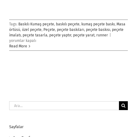
Tags:
Baskılı Kumaş peçete
,
baskılı peçete
,
kumaş peçete baskı
,
Masa
örtüsü
,
özel peçete
,
Peçete
,
peçete baskıları
,
peçete baskısı
,
peçete
Peçete
imalatı
,
peçete tasarla
,
peçete yaptır
,
peçete yarat
,
runner
|
için
yorumlar kapalı
Read More
Ara:
Sayfalar