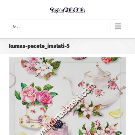
Skip
to
content
Git...
kumas-pecete_imalati-5