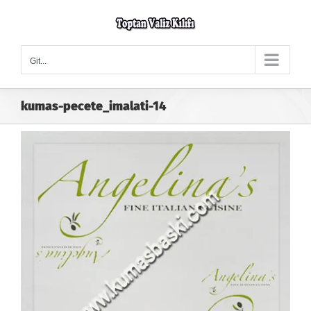
Skip
to
content
Git...
kumas-pecete_imalati-14