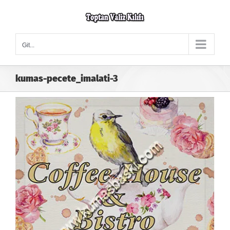
Skip
to
content
Git...
kumas-pecete_imalati-3