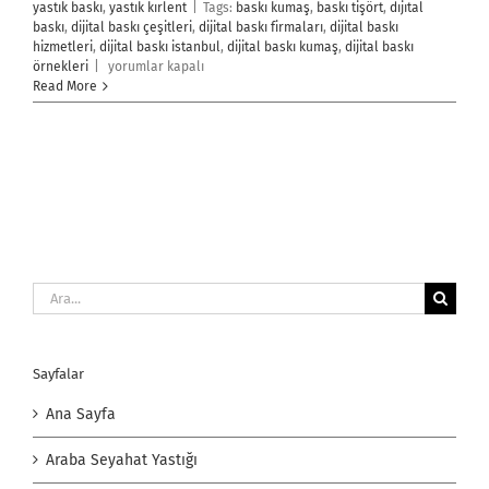
yastık baskı
,
yastık kırlent
|
Tags:
baskı kumaş
,
baskı tişört
,
dıjıtal
baskı
,
dijital baskı çeşitleri
,
dijital baskı firmaları
,
dijital baskı
hizmetleri
,
dijital baskı istanbul
,
dijital baskı kumaş
,
dijital baskı
Parça
örnekleri
|
yorumlar kapalı
Dijital
Read More
Baskı
için
Ara:
Sayfalar
Ana Sayfa
Araba Seyahat Yastığı