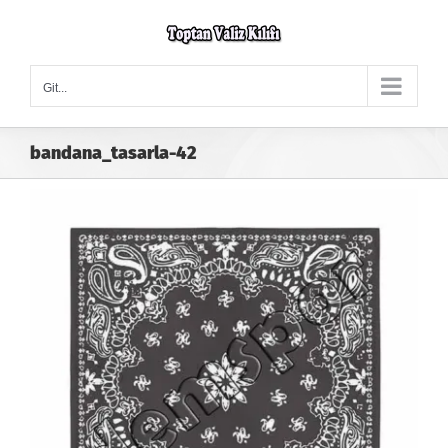
Skip
to
content
Git...
bandana_tasarla-42