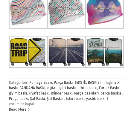
Kategoriler:
Kumaşa Baskı
,
Parça Baskı
,
TEKSTİL BASKISI
|
Tags:
atkı
baskı
,
BANDANA BASKI
,
dijital tişört baskı
,
elbise baskı
,
Furlar Baskı
,
giyim baskı
,
kıyafet baskı
,
minder baskı
,
Parça baskıları
,
parça baskısı
,
Parça
Praça baskı
,
Şal Baskı
,
Şal Baskısı
,
tshirt baski
,
yastık baskı
|
Baskı
yorumlar kapalı
için
Read More