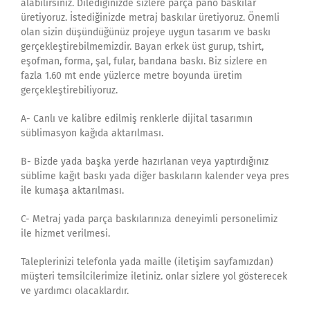
alabilirsiniz. Dilediğinizde sizlere parça pano baskılar
üretiyoruz. İstediğinizde metraj baskılar üretiyoruz. Önemli
olan sizin düşündüğünüz projeye uygun tasarım ve baskı
gerçekleştirebilmemizdir. Bayan erkek üst gurup, tshirt,
eşofman, forma, şal, fular, bandana baskı. Biz sizlere en
fazla 1.60 mt ende yüzlerce metre boyunda üretim
gerçekleştirebiliyoruz.
A- Canlı ve kalibre edilmiş renklerle dijital tasarımın
süblimasyon kağıda aktarılması.
B- Bizde yada başka yerde hazırlanan veya yaptırdığınız
süblime kağıt baskı yada diğer baskıların kalender veya pres
ile kumaşa aktarılması.
C- Metraj yada parça baskılarınıza deneyimli personelimiz
ile hizmet verilmesi.
Taleplerinizi telefonla yada maille (iletişim sayfamızdan)
müşteri temsilcilerimize iletiniz. onlar sizlere yol gösterecek
ve yardımcı olacaklardır.