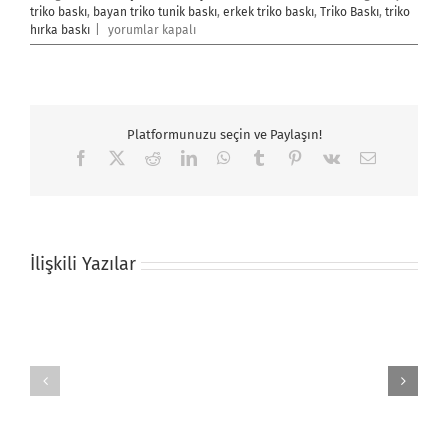
triko baskı
,
bayan triko tunik baskı
,
erkek triko baskı
,
Triko Baskı
,
triko
Triko
hırka baskı
|
yorumlar kapalı
Baskı
için
Platformunuzu seçin ve Paylaşın!
Facebook
X
Reddit
LinkedIn
WhatsApp
Tumblr
Pinterest
Vk
E-
posta
İlişkili Yazılar
Bebek
Hayvan
Anı
Resimli
Örtüsü
Yastık