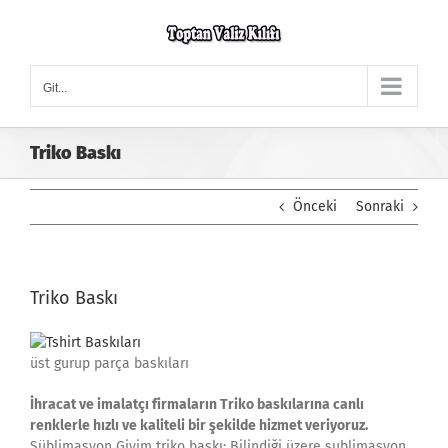
Skip
to
content
Git...
Triko Baskı
Önceki
Sonraki
Triko Baskı
üst gurup parça baskıları
İhracat ve imalatçı firmaların Triko baskılarına canlı
renklerle hızlı ve kaliteli bir şekilde hizmet veriyoruz.
Süblimasyon Giyim triko baskı; Bilindiği üzere sublimasyon