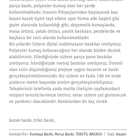
parça baskı, polyester kumaş olan her yerde
kullanılmaktadır. İnsanın İhtiyaçlarından başlayarak bay
bayan kazak tişört tayt elbise spor forma atkı kaşkol gibi
giyim alanında kullanıldığı gibi, döşemelik kumaşlarda,
masa örtüsü, yatak örtüsü, yastık baskıları, perdelerde ve
başkaca bir sürü alanda kullanılmaktadır.
Biz yıllardır Sizlere dijital sublimasyon baskılar üretiyoruz.
Polyester kumaş kullanacağınız her alanda bizden destek
alabilirsiniz. Dilediğinizde sizlere parça pano baskılar
üretiyoruz. İstediğinizde metraj baskılar üretiyoruz. Önemli
olan sizin düşündüğünüz projeye uygun tasarım ve baskı
gerçekleştirebilmemizdir. Biz sizlere en fazla 1.60 mt ende
yüzlerce metre boyunda üretim gerçekleştirebiliyoruz.
Taleplerinizi telefonla yada maille (iletişim sayfamızdan)
müşteri temsilcilerimize iletiniz. onlar sizlere yol gösterecek
ve yardımcı olacaklardır. Baskılardan bir kaç örnek
kazak baskı, triko baskı,
Kategoriler:
Kumaşa Baskı
,
Parça Baskı
,
TEKSTİL BASKISI
|
Tags:
bayan