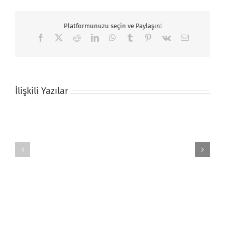
Platformunuzu seçin ve Paylaşın!
Facebook
X
Reddit
LinkedIn
WhatsApp
Tumblr
Pinterest
Vk
E-
posta
İlişkili Yazılar
Bebek
Hayvan
Anı
Resimli
Örtüsü
Yastık