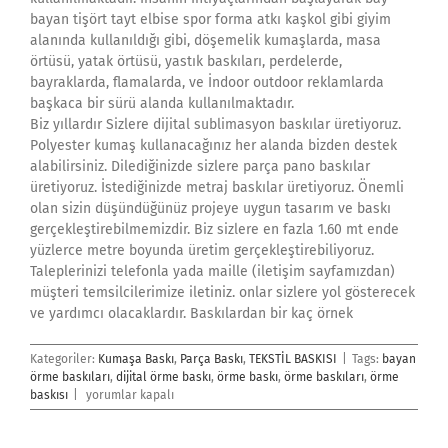
bayan tişört tayt elbise spor forma atkı kaşkol gibi giyim
alanında kullanıldığı gibi, döşemelik kumaşlarda, masa
örtüsü, yatak örtüsü, yastık baskıları, perdelerde,
bayraklarda, flamalarda, ve İndoor outdoor reklamlarda
başkaca bir sürü alanda kullanılmaktadır.
Biz yıllardır Sizlere dijital sublimasyon baskılar üretiyoruz.
Polyester kumaş kullanacağınız her alanda bizden destek
alabilirsiniz. Dilediğinizde sizlere parça pano baskılar
üretiyoruz. İstediğinizde metraj baskılar üretiyoruz. Önemli
olan sizin düşündüğünüz projeye uygun tasarım ve baskı
gerçekleştirebilmemizdir. Biz sizlere en fazla 1.60 mt ende
yüzlerce metre boyunda üretim gerçekleştirebiliyoruz.
Taleplerinizi telefonla yada maille (iletişim sayfamızdan)
müşteri temsilcilerimize iletiniz. onlar sizlere yol gösterecek
ve yardımcı olacaklardır. Baskılardan bir kaç örnek
Kategoriler:
Kumaşa Baskı
,
Parça Baskı
,
TEKSTİL BASKISI
|
Tags:
bayan
örme baskıları
,
dijital örme baskı
,
örme baskı
,
örme baskıları
,
örme
Örme
baskısı
|
yorumlar kapalı
Baskı
için