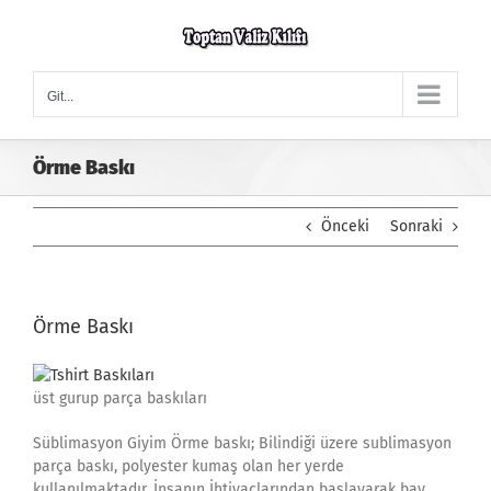
Skip
to
content
Git...
Örme Baskı
Önceki
Sonraki
Örme Baskı
üst gurup parça baskıları
Süblimasyon Giyim Örme baskı; Bilindiği üzere sublimasyon
parça baskı, polyester kumaş olan her yerde
kullanılmaktadır. İnsanın İhtiyaçlarından başlayarak bay