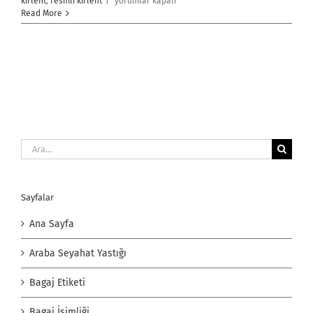
Kırlent
kırlent
,
resmli kırlent
|
yorumlar kapalı
Baskı
Read More
için
Ara:
Sayfalar
Ana Sayfa
Araba Seyahat Yastığı
Bagaj Etiketi
Bagaj İsimliği