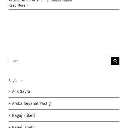
Kırlent
kırlent
,
resmli kırlent
|
yorumlar kapalı
Baskı
Read More
için
Ara:
Sayfalar
Ana Sayfa
Araba Seyahat Yastığı
Bagaj Etiketi
Bagaj İsimliği