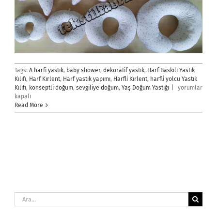
Tags:
A harfi yastık
,
baby shower
,
dekoratif yastık
,
Harf Baskılı Yastık
Kılıfı
,
Harf Kırlent
,
Harf yastık yapımı
,
Harfli Kırlent
,
harfli yolcu Yastık
Yaş
Kılıfı
,
konseptli doğum
,
sevgiliye doğum
,
Yaş Doğum Yastığı
|
yorumlar
Doğum
kapalı
Yastığı
Read More
için
Ara: