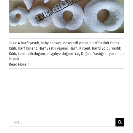
Tags:
A harfi yastık
,
baby shower
,
dekoratif yastık
,
Harf Baskılı Yastık
Kılıfı
,
Harf Kırlent
,
Harf yastık yapımı
,
Harfli Kırlent
,
harfli yolcu Yastık
Yaş
Kılıfı
,
konseptli doğum
,
sevgiliye doğum
,
Yaş Doğum Yastığı
|
yorumlar
Doğum
kapalı
Yastığı
Read More
için
Ara: