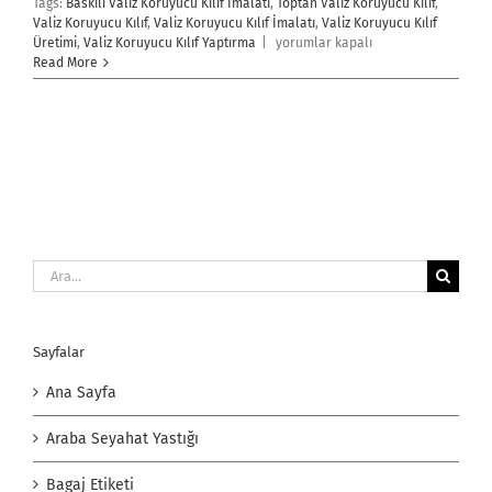
Tags:
Baskılı Valiz Koruyucu Kılıf İmalatı
,
Toptan Valiz Koruyucu Kılıf
,
Valiz Koruyucu Kılıf
,
Valiz Koruyucu Kılıf İmalatı
,
Valiz Koruyucu Kılıf
Valiz
Üretimi
,
Valiz Koruyucu Kılıf Yaptırma
|
yorumlar kapalı
Koruyucu
Read More
Kılıf
için
Ara:
Sayfalar
Ana Sayfa
Araba Seyahat Yastığı
Bagaj Etiketi