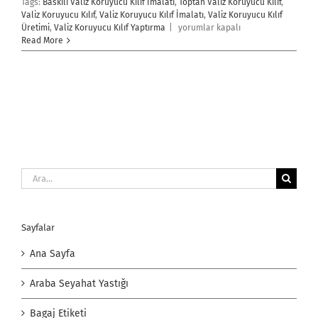
Tags:
Baskılı Valiz Koruyucu Kılıf İmalatı
,
Toptan Valiz Koruyucu Kılıf
,
Valiz Koruyucu Kılıf
,
Valiz Koruyucu Kılıf İmalatı
,
Valiz Koruyucu Kılıf
Valiz
Üretimi
,
Valiz Koruyucu Kılıf Yaptırma
|
yorumlar kapalı
Koruyucu
Read More
Kılıf
için
Ara:
Sayfalar
Ana Sayfa
Araba Seyahat Yastığı
Bagaj Etiketi