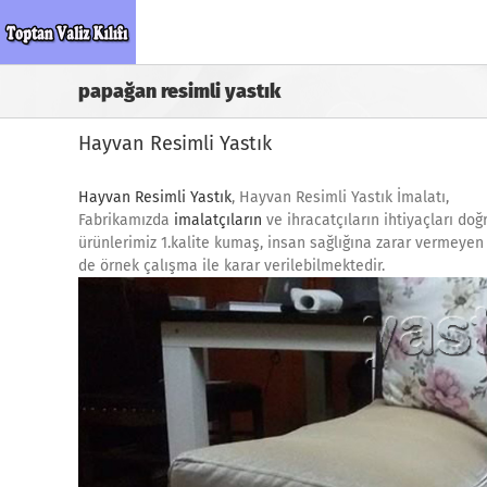
Skip
to
content
papağan resimli yastık
Hayvan Resimli Yastık
Hayvan Resimli Yastık
, Hayvan Resimli Yastık İmalatı,
Fabrikamızda
imalatçıların
ve ihracatçıların ihtiyaçları do
ürünlerimiz 1.kalite kumaş, insan sağlığına zarar vermeyen m
de örnek çalışma ile karar verilebilmektedir.