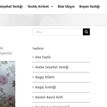
Seyahat Yastığı
Yastık, Kırlent
Bize Ulaşın
Boyun Yastığı
Ara:
ır.
Sayfalar
işleriniz
Ana Sayfa
Araba Seyahat Yastığı
Bagaj Etiketi
Bagaj İsimliği
Baskılı Bavul Kılıfı