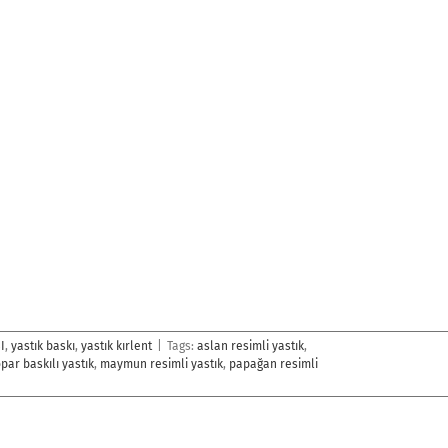
I
,
yastık baskı
,
yastık kırlent
|
Tags:
aslan resimli yastık
,
par baskılı yastık
,
maymun resimli yastık
,
papağan resimli