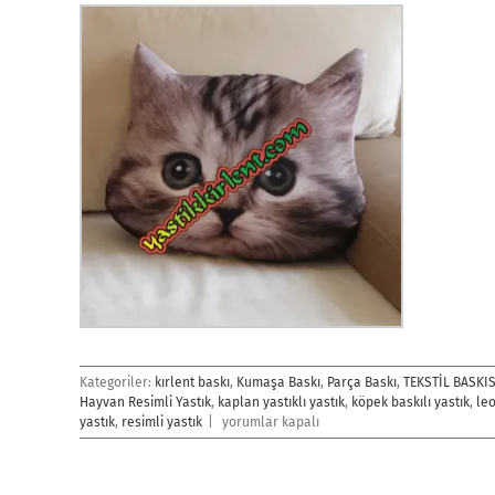
Kategoriler:
kırlent baskı
,
Kumaşa Baskı
,
Parça Baskı
,
TEKSTİL BASKIS
Hayvan Resimli Yastık
,
kaplan yastıklı yastık
,
köpek baskılı yastık
,
leo
Hayvan
yastık
,
resimli yastık
|
yorumlar kapalı
Resimli
Yastık
için