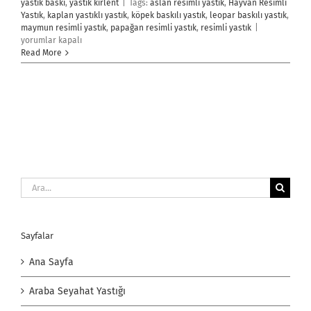
yastık baskı
,
yastık kırlent
|
Tags:
aslan resimli yastık
,
Hayvan Resimli
Yastık
,
kaplan yastıklı yastık
,
köpek baskılı yastık
,
leopar baskılı yastık
,
Hayvan
maymun resimli yastık
,
papağan resimli yastık
,
resimli yastık
|
Resimli
yorumlar kapalı
Yastık
Read More
için
Ara:
Sayfalar
Ana Sayfa
Araba Seyahat Yastığı