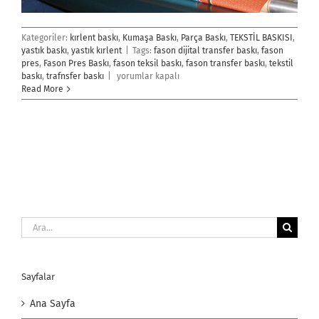
Kategoriler:
kırlent baskı
,
Kumaşa Baskı
,
Parça Baskı
,
TEKSTİL BASKISI
,
yastık baskı
,
yastık kırlent
|
Tags:
fason dijital transfer baskı
,
fason
pres
,
Fason Pres Baskı
,
fason teksil baskı
,
fason transfer baskı
,
tekstil
Fason
baskı
,
trafnsfer baskı
|
yorumlar kapalı
Pres
Read More
Baskı
için
Ara:
Sayfalar
Ana Sayfa