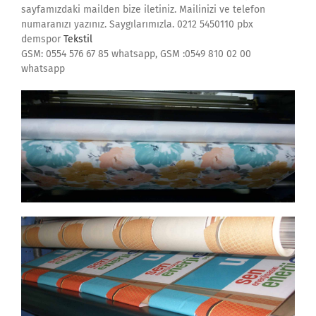
sayfamızdaki mailden bize iletiniz. Mailinizi ve telefon
numaranızı yazınız. Saygılarımızla. 0212 5450110 pbx
demspor
Tekstil
GSM: 0554 576 67 85 whatsapp, GSM :0549 810 02 00
whatsapp