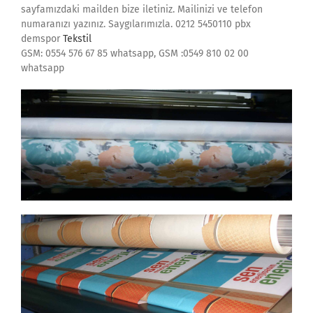
sayfamızdaki mailden bize iletiniz. Mailinizi ve telefon
numaranızı yazınız. Saygılarımızla. 0212 5450110 pbx
demspor
Tekstil
GSM: 0554 576 67 85 whatsapp, GSM :0549 810 02 00
whatsapp