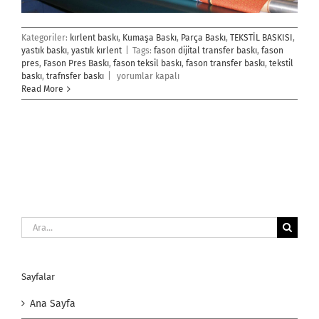
Kategoriler:
kırlent baskı
,
Kumaşa Baskı
,
Parça Baskı
,
TEKSTİL BASKISI
,
yastık baskı
,
yastık kırlent
|
Tags:
fason dijital transfer baskı
,
fason
pres
,
Fason Pres Baskı
,
fason teksil baskı
,
fason transfer baskı
,
tekstil
Fason
baskı
,
trafnsfer baskı
|
yorumlar kapalı
Pres
Read More
Baskı
için
Ara:
Sayfalar
Ana Sayfa