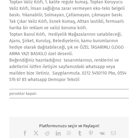
Toptan Valiz Kılıfı, 1. kalite regule kumaş. Toptan Koruyucu
Valiz Kılıfı, İnsan sağlığına zarar vermeyen eko-teks belgeli
baskı. Yıkanabilir, Solmayan, Çatlamayan, çıkmayan baskı.
Tak Çıkar Valiz Kılıfı, Esnek Kumaş, Alttan lastikli, fermuarlı
harika bir reklam ve valizi koruma kılıfı.
Toptan Bavul Kılıfı, Hediyelik Mağazalarının satabileceği,
Ajans, Şirket, Kuruluş, Belediyelerin, kamu kurumlarının
hediye olarak dağıtabileceği, şık ve ÖZEL TASARIMLI (LOGO
ARMA YAZI BASKILI) özel desenli.
Beğendiğiniz hazırladığınız tasarımlarınızı, renklerini ve
adetlerini lütfen iletişim sayfamızdaki whatsapp veya
mailden bize iletiniz. Saygılarımızla. 0212 5450110 Pbx, 0554
576 67 85 whatsapp Demspor Tekstil
toptan
yorumlar kapalı
valiz
kılıfı
imalatımız
için
Platformunuzu seçin ve Paylaşın!
Facebook
X
Reddit
LinkedIn
WhatsApp
Tumblr
Pinterest
Vk
E-
posta