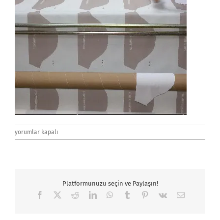
forma_baski
yorumlar kapalı
için
Platformunuzu seçin ve Paylaşın!
Facebook
X
Reddit
LinkedIn
WhatsApp
Tumblr
Pinterest
Vk
E-
posta