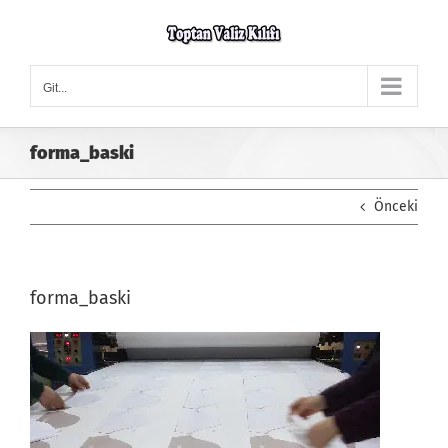
Skip
to
content
Git...
forma_baski
Önceki
forma_baski