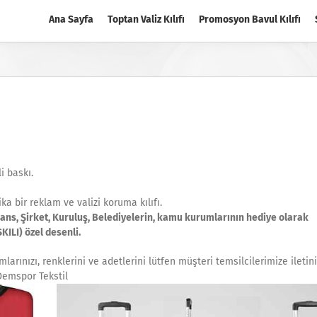
Ana Sayfa
Toptan Valiz Kılıfı
Promosyon Bavul Kılıfı
i baskı.
ika bir reklam ve valizi koruma kılıfı.
Ajans, Şirket, Kuruluş, Belediyelerin, kamu kurumlarının hediye olarak
ILI) özel desenli.
arınızı, renklerini ve adetlerini lütfen müşteri temsilcilerimize iletin
Demspor Tekstil