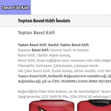
Skip
to
content
Toptan Bavul Kılıfı İmalatı
Toptan Bavul Kılıfı
Toptan Bavul Kılıfı
,
Baskılı Toptan Bavul Kılıfı
,
Seyahat
Bavul Kılıfı
Tasarım baskı ve İmalatı.
Bavul Kılıfı, 1.kalite regule kumaş,
Bavul Kılıfı, İnsan sağlığına zarar vermeyen eko-teks belgel
Yıkanabilir, Solmayan, Çatlamayan, çıkmayan baskı.
Tak Çıkar Bavul Kılıfı, Esnek Kumaş, Alttan lastikli, cırtlı har
Toptan Bavul Kılıfı, Hediyelik Mağazalarının satabileceği, 
dağıtabileceği, şık ve ÖZEL TASARIMLI (LOGO ARMA YAZI BASK
Beğendiğiniz fular ürün kodunu, ya da hazırladığınız tasarıml
Saygılarımızla. 0212 5450110 Pbx, 0554 576 67 85 whatsapp 