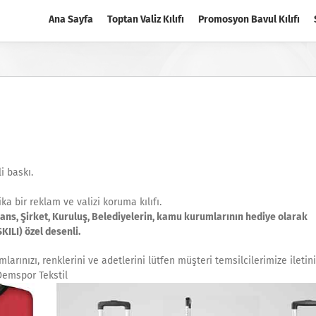
Ana Sayfa
Toptan Valiz Kılıfı
Promosyon Bavul Kılıfı
i baskı.
ika bir reklam ve valizi koruma kılıfı.
jans, Şirket, Kuruluş, Belediyelerin, kamu kurumlarının hediye olarak
ILI) özel desenli.
arınızı, renklerini ve adetlerini lütfen müşteri temsilcilerimize iletin
Demspor Tekstil