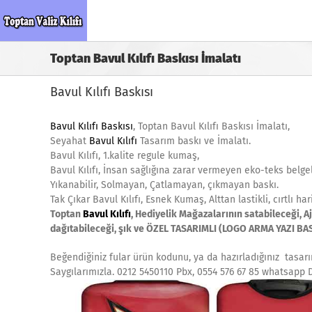
Skip
to
content
Toptan Bavul Kılıfı Baskısı İmalatı
Bavul Kılıfı Baskısı
Bavul Kılıfı Baskısı
, Toptan Bavul Kılıfı Baskısı İmalatı,
Seyahat
Bavul Kılıfı
Tasarım baskı ve İmalatı.
Bavul Kılıfı, 1.kalite regule kumaş,
Bavul Kılıfı, İnsan sağlığına zarar vermeyen eko-teks belgel
Yıkanabilir, Solmayan, Çatlamayan, çıkmayan baskı.
Tak Çıkar Bavul Kılıfı, Esnek Kumaş, Alttan lastikli, cırtlı har
Toptan
Bavul Kılıfı
, Hediyelik Mağazalarının satabileceği, A
dağıtabileceği, şık ve ÖZEL TASARIMLI (LOGO ARMA YAZI BASK
Beğendiğiniz fular ürün kodunu, ya da hazırladığınız tasarıml
Saygılarımızla. 0212 5450110 Pbx, 0554 576 67 85 whatsapp 