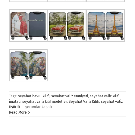
Tags:
seyahat bavul kılıfı
,
seyahat valiz emniyeti
,
seyahat valiz kılıf
imalatı
,
seyahat valiz kılıf modeller
,
Seyahat Valiz Kılıfı
,
seyahat valiz
Seyahat
tişörtü
|
yorumlar kapalı
Valiz
Read More
Kılıfı
için