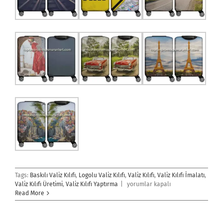
Tags:
Baskılı Valiz Kılıfı
,
Logolu Valiz Kılıfı
,
Valiz Kılıfı
,
Valiz Kılıfı İmalatı
,
Valiz
Valiz Kılıfı Üretimi
,
Valiz Kılıfı Yaptırma
|
yorumlar kapalı
Kılıfı
Read More
için