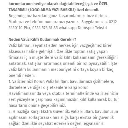
kurumlarının hediye olarak dağıtabileceği, şık ve ÖZEL
TASARIMLI (LOGO ARMA YAZI BASKILI) özel desenli.
Beğendiğiniz hazırladığınız tasarımlarınızı bize iletiniz.
Mailinizi ve telefon numaranızı yazınız. Saygılarımızla. 0212
5450110 Pbx, 0554 576 67 85 whatsapp Demspor Tekstil
Neden Valiz Kılıfı Kullanmak Gerekir?
Valiz kılıfları, seyahat eden herkes için vazgeçilmez birer
aksesuar haline gelmiştir. Özellikle toptan satış yapan
firmalar için müşterilere valiz kılıfı kullanmanın gerekliliğini
anlatmak, satışları artırmada önemli bir rol oynayabilir. İşte
valiz kılıfı kullanmanın mecburiyetini ortaya koyan birkaç
önemli neden:
1. Valizlerinizi Korur: Valiz kılıfları, bavullarınızı çizilmelere,
darbelere ve diğer dış etkenlere karşı korur.
Havalimanlarında veya otobüs terminallerinde valizlerinizin
sert yüzeylere çarpması kaçınılmazdır. Kılıf kullanarak bu tür
hasarların önüne geçebilirsiniz.
2. Hırsızlığa Karşı Ekstra Güvenlik: Valiz kılıfları, bavulunuzun
açılmasını zorlaştırarak hırsızlığa karşı ekstra bir güvenlik
sağlar. Özellikle seyahat ederken değerli eşyalarınızı