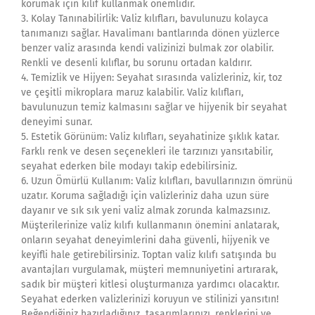
korumak için kılıf kullanmak önemlidir.
3. Kolay Tanınabilirlik: Valiz kılıfları, bavulunuzu kolayca
tanımanızı sağlar. Havalimanı bantlarında dönen yüzlerce
benzer valiz arasında kendi valizinizi bulmak zor olabilir.
Renkli ve desenli kılıflar, bu sorunu ortadan kaldırır.
4. Temizlik ve Hijyen: Seyahat sırasında valizleriniz, kir, toz
ve çeşitli mikroplara maruz kalabilir. Valiz kılıfları,
bavulunuzun temiz kalmasını sağlar ve hijyenik bir seyahat
deneyimi sunar.
5. Estetik Görünüm: Valiz kılıfları, seyahatinize şıklık katar.
Farklı renk ve desen seçenekleri ile tarzınızı yansıtabilir,
seyahat ederken bile modayı takip edebilirsiniz.
6. Uzun Ömürlü Kullanım: Valiz kılıfları, bavullarınızın ömrünü
uzatır. Koruma sağladığı için valizleriniz daha uzun süre
dayanır ve sık sık yeni valiz almak zorunda kalmazsınız.
Müşterilerinize valiz kılıfı kullanmanın önemini anlatarak,
onların seyahat deneyimlerini daha güvenli, hijyenik ve
keyifli hale getirebilirsiniz. Toptan valiz kılıfı satışında bu
avantajları vurgulamak, müşteri memnuniyetini artırarak,
sadık bir müşteri kitlesi oluşturmanıza yardımcı olacaktır.
Seyahat ederken valizlerinizi koruyun ve stilinizi yansıtın!
Beğendiğiniz hazırladığınız tasarımlarınızı, renklerini ve